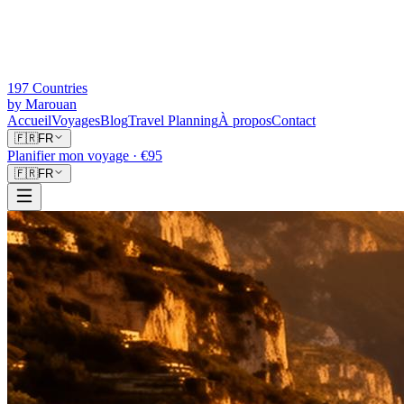
197 Countries
by Marouan
Accueil
Voyages
Blog
Travel Planning
À propos
Contact
🇫🇷
FR
Planifier mon voyage
· €95
🇫🇷
FR