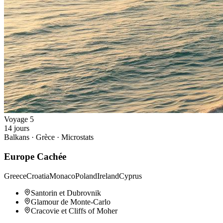
Voyage
5
14
jours
Balkans · Grèce · Microstats
Europe Cachée
Greece
Croatia
Monaco
Poland
Ireland
Cyprus
Santorin et Dubrovnik
Glamour de Monte-Carlo
Cracovie et Cliffs of Moher