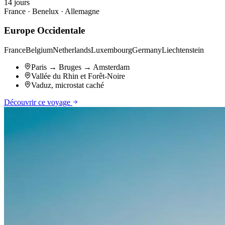
14
jours
France · Benelux · Allemagne
Europe Occidentale
France
Belgium
Netherlands
Luxembourg
Germany
Liechtenstein
Paris → Bruges → Amsterdam
Vallée du Rhin et Forêt-Noire
Vaduz, microstat caché
Découvrir ce voyage