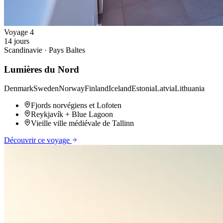
Voyage
4
14
jours
Scandinavie · Pays Baltes
Lumières du Nord
Denmark
Sweden
Norway
Finland
Iceland
Estonia
Latvia
Lithuania
Fjords norvégiens et Lofoten
Reykjavík + Blue Lagoon
Vieille ville médiévale de Tallinn
Découvrir ce voyage