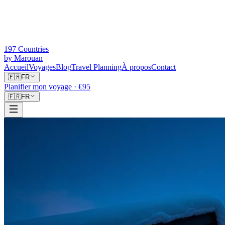
197 Countries
by Marouan
Accueil
Voyages
Blog
Travel Planning
À propos
Contact
🇫🇷
FR
Planifier mon voyage
· €95
🇫🇷
FR