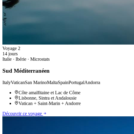
Voyage
2
14
jours
Italie · Ibérie · Microstats
Sud Méditerranéen
Italy
Vatican
San Marino
Malta
Spain
Portugal
Andorra
Côte amalfitaine et Lac de Côme
Lisbonne, Sintra et Andalousie
Vatican + Saint-Marin + Andorre
Découvrir ce voyage