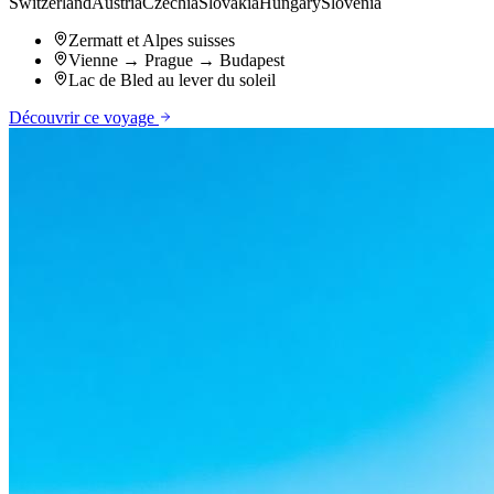
Switzerland
Austria
Czechia
Slovakia
Hungary
Slovenia
Zermatt et Alpes suisses
Vienne → Prague → Budapest
Lac de Bled au lever du soleil
Découvrir ce voyage